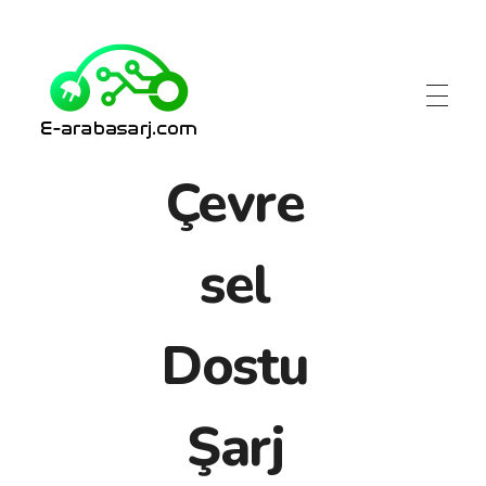
Çevre
Elektrikli araç şarj istasyonu
earabasarj.com
sel
Dostu
Şarj