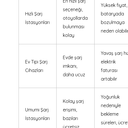
En hızlı şarj
Yüksek fiyat,
seçeneği,
Hızlı Şarj
bataryada
otoyollarda
İstasyonları
bozulmaya
bulunması
neden olabili
kolay
Yavaş şarj hız
Evde şarj
Ev Tipi Şarj
elektrik
imkanı,
Cihazları
faturası
daha ucuz
artabilir
Yoğunluk
Kolay şarj
nedeniyle
Umumi Şarj
erişimi,
bekleme
İstasyonları
bazıları
süreleri, ücret
ücretsiz