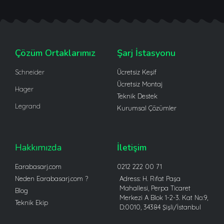
Çözüm Ortaklarımız
Şarj İstasyonu
Schneider
Ücretsiz Keşif
Ücretsiz Montaj
Hager
Teknik Destek
Legrand
Kurumsal Çözümler
Hakkımızda
İletişim
Earabasarj.com
0212 222 00 71
Neden Earabasarj.com ?
Adress: H. Rıfat Paşa
Mahallesi, Perpa Ticaret
Blog
Merkezi A Blok 1-2-3. Kat No:9,
Teknik Ekip
D:0010, 34384 Şişli/İstanbul