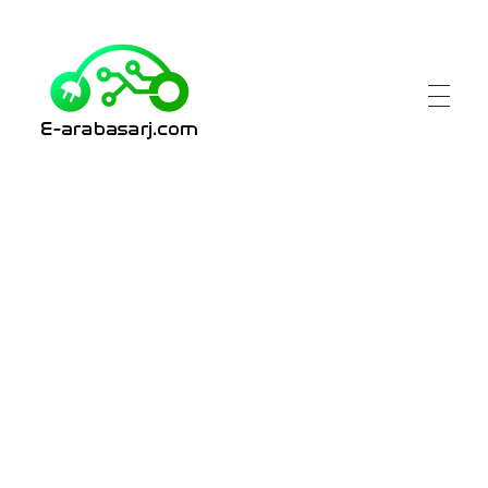
Elektrikli araç şarj istasyonu
earabasarj.com