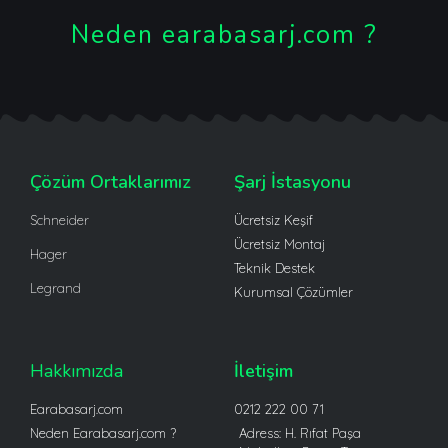
Neden earabasarj.com ?
Çözüm Ortaklarımız
Şarj İstasyonu
Schneider
Ücretsiz Keşif
Ücretsiz Montaj
Hager
Teknik Destek
Legrand
Kurumsal Çözümler
Hakkımızda
İletişim
Earabasarj.com
0212 222 00 71
Neden Earabasarj.com ?
Adress: H. Rıfat Paşa